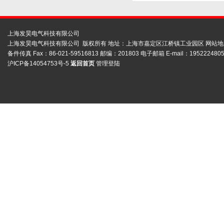
上海发昊电气科技有限公司
上海发昊电气科技有限公司 版权所有 地址：上海市嘉定区江桥镇工业园区
网站地
备件传真 Fax：86-021-59516813 邮编：201803 电子邮箱 E-mail：1952224805
沪ICP备14054753号-5
返回首页
管理登陆