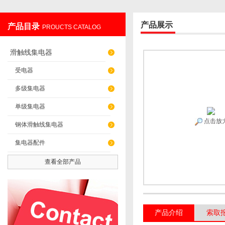
产品展示
产品目录
PROUCTS CATALOG
上海发昊电气科技有限公司
滑触线集电器
受电器
多级集电器
单级集电器
点击放
钢体滑触线集电器
集电器配件
查看全部产品
产品介绍
索取