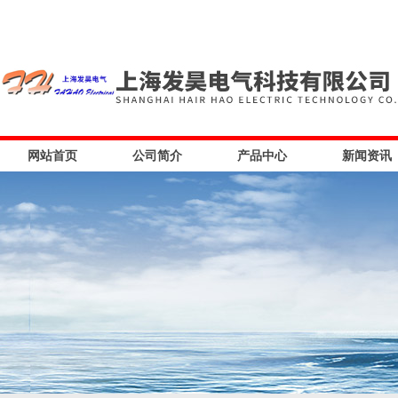
网站首页
公司简介
产品中心
新闻资讯