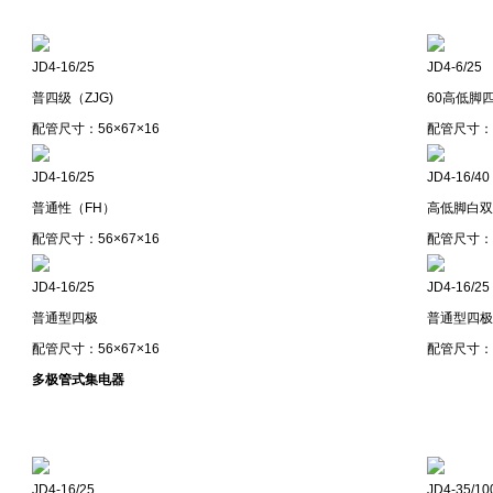
JD4-16/25
JD4-6/25
普四级（ZJG)
60高低脚
配管尺寸：56×67×16
配管尺寸：6
JD4-16/25
JD4-16/40
普通性（FH）
高低脚白双
配管尺寸：56×67×16
配管尺寸：6
JD4-16/25
JD4-16/25
普通型四极
普通型四极
配管尺寸：56×67×16
配管尺寸：5
多极管式集电器
JD4-16/25
JD4-35/10