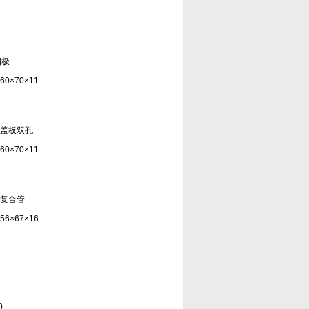
四极
0×70×11
盖板双孔
0×70×11
复合管
6×67×16
0