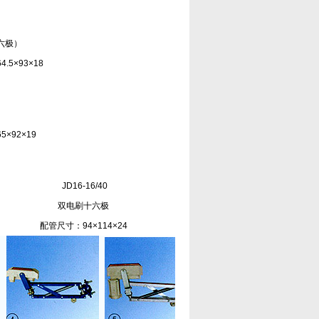
六极）
.5×93×18
×92×19
JD16-16/40
双电刷十六极
配管尺寸：94×114×24