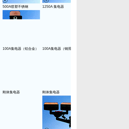
500A喷塑不锈钢
1250A 集电器
100A集电器（铝合金）
100A集电器（铜滑线）
刚体集电器
刚体集电器