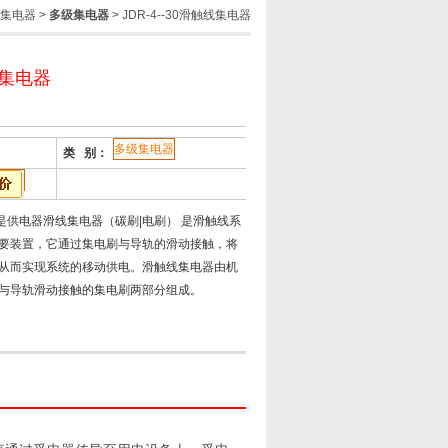
集电器
>
多级集电器
> JDR-4--30滑触线集电器
触线集电器
多级集电器
类 别：
电器是供电器滑线集电器（碳刷|电刷） 是滑触线系
要装置，它通过集电刷与导轨的滑动接触，将
从而实现系统的移动供电。滑触线集电器由机
与导轨滑动接触的集电刷两部分组成。