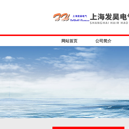
网站首页
公司简介