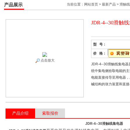
产品展示
当前位置：
网站首页
>
最新产品
>
滑触线
JDR-4--30滑
型 号：
价 格：
点击放大
JDR-4--30滑触线集
统中集电侧拾取电能的主
电能直接传导至用电器，
械结构的张力装置和直接
产品介绍
索取报价
JDR-4--30滑触线集电器