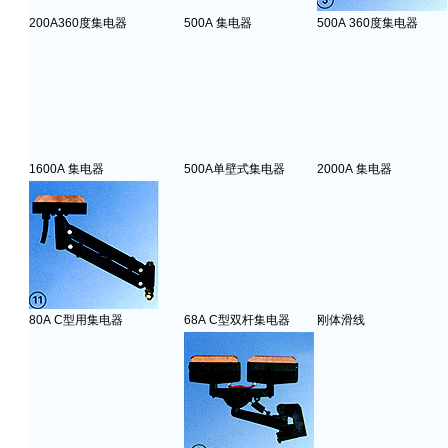
200A360度集电器
500A 集电器
500A 360度集电器
1600A 集电器
500A单壁式集电器
2000A 集电器
80A C型用集电器
68A C型双杆集电器
刚体滑线