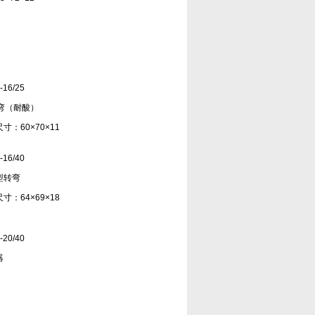
-16/25
转弯（耐酸）
寸：60×70×11
-16/40
型转弯
寸：64×69×18
-20/40
器