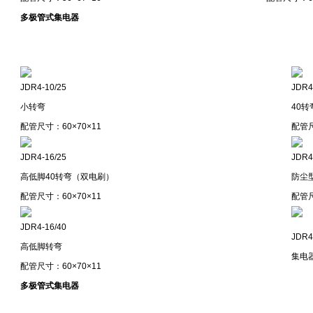
多极管式集电器
JDR4-10/25
JDR4
小转弯
40
配管尺寸：60×70×11
配管尺
JDR4-16/25
JDR4
高低脚40转弯（双电刷）
防尘
配管尺寸：60×70×11
配管尺
JDR4-16/40
JDR4
高低脚转弯
集电
配管尺寸：60×70×11
多极管式集电器