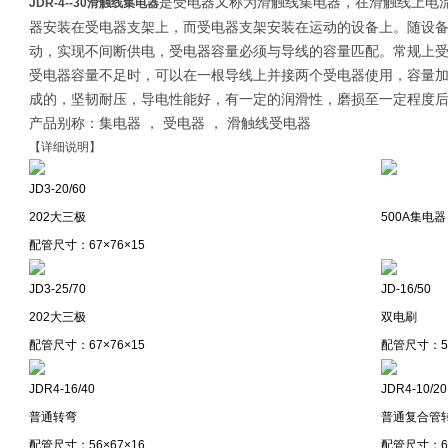
是
受电器又称为滑触线集电器，在滑触线上电
JDR-4--30滑触线集电器
器安装在受电器支架上，而受电器支架安装在运动的设备上。随设
动，实现不间断供电，受电器容量必须与导线的容量匹配。常规上受电器
受电器容量不足时，可以在一根导线上并接两个受电器使用，容量
成的，坚韧耐压，导电性能好，有一定的润滑性，磨损至一定程度
产品别称：
集电器
，
受电器
，
滑触线受电器
【详细说明】
JD3-20/60
202大三极
500A集电
配管尺寸：67×76×15
JD3-25/70
JD-16/50
202大三极
双电刷
配管尺寸：67×76×15
配管尺寸：50
JDR4-16/40
JDR4-10/20
普通转弯
普通复合管
配管尺寸：56×67×16
配管尺寸：63