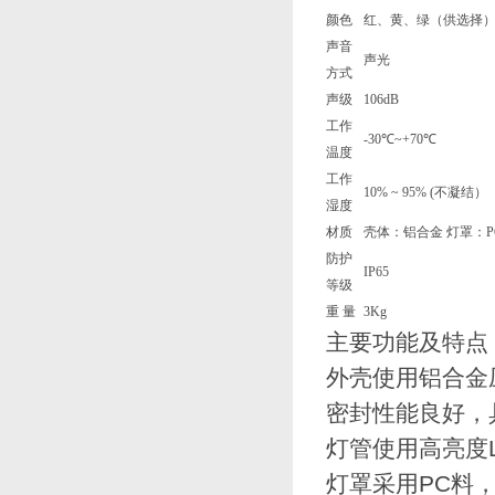
颜色
红、黄、绿（供选择
声音
声光
方式
声级
106dB
工作
-30℃~+70℃
温度
工作
10% ~ 95% (不凝结）
湿度
材质
壳体：铝合金 灯罩：P
防护
IP65
等级
重 量
3Kg
主要功能及特点
外壳使用铝合金
密封性能良好，
灯管使用高亮度
灯罩采用PC料