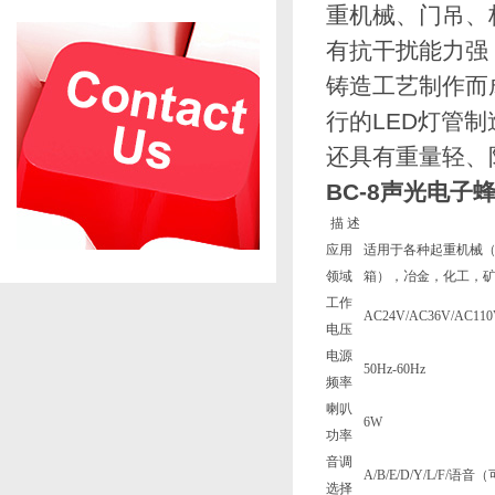
重机械、门吊、
有抗干扰能力强
铸造工艺制作而
行的LED灯管
还具有重量轻、
BC-8声光电子
描 述
应用
适用于各种起重机械
领域
箱），冶金，化工，
工作
AC24V/AC36V/AC1
电压
电源
50Hz-60Hz
频率
喇叭
6W
功率
音调
A/B/E/D/Y/L/F/语
选择