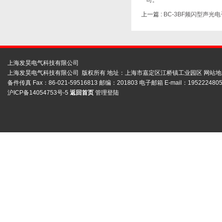
司。
上一篇 :
BC-3BF频闪型声光
上海发昊电气科技有限公司
上海发昊电气科技有限公司 版权所有 地址：上海市嘉定区江桥镇工业园区
网站地
备件传真 Fax：86-021-59516813 邮编：201803 电子邮箱 E-mail：1952224805
沪ICP备14054753号-5
返回首页
管理登陆