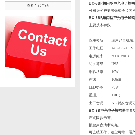
BC-3BF频闪型声光电子蜂
查看全部产品
可根据客户要求做成语音内
BC-3BF频闪型声光电子蜂
主要技术参数
应用领域
应用起重机械
工作电压
AC24V~AC24
电源频率
50Hz~60Hz
防护等级
IP65
喇叭功率
10W
声级
106dB
LED功率
<5W
重 量
1.8kg
出厂音调
A（特殊音调
BC-3B声光电子蜂鸣器
主要
声光同步示警。
报警声音清晰响亮。
可连续工作，稳定可靠，经