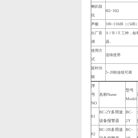
喇叭阻
8Ω~16Ω
抗
声极
106~110dB（±5dB
出厂音
A // B // 
调
器。
使用方
连续使用
式
延时功
5~20秒连续可调
能
序
型号
号
名称Name
Model
NO
BC-2Y多用途
BC-
01
设备报警器
2Y
BC-2B多用途
BC-
02