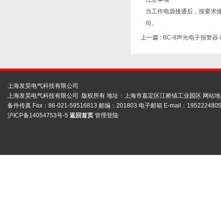
当工作电源接通后，按要求
司。
上一篇 :
BC-8声光电子报警器-
上海发昊电气科技有限公司
上海发昊电气科技有限公司 版权所有 地址：上海市嘉定区江桥镇工业园区
网站地
备件传真 Fax：86-021-59516813 邮编：201803 电子邮箱 E-mail：1952224805
沪ICP备14054753号-5
返回首页
管理登陆