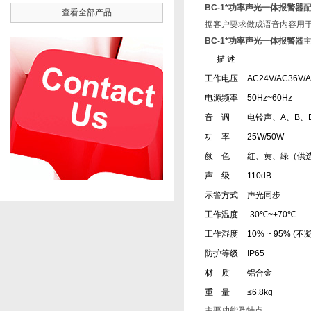
BC-1*功率声光一体报警器
查看全部产品
据客户要求做成语音内容用
BC-1*功率声光一体报警器
描 述
工作电压
AC24V/AC36V
电源频率
50Hz~60Hz
音 调
电铃声、A、B、
功 率
25W/50W
颜 色
红、黄、绿（供
声 级
110dB
示警方式
声光同步
工作温度
-30℃~+70℃
工作湿度
10% ~ 95% (
防护等级
IP65
材 质
铝合金
重 量
≤6.8kg
主要功能及特点