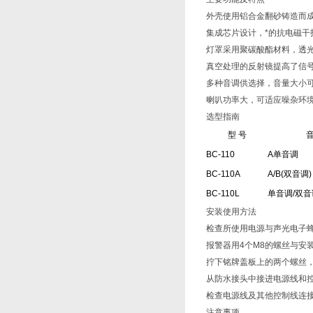
外壳使用铝合金翻砂铸造而
集成芯片设计，*的抗电磁干
灯罩采用聚碳酸酯材料，透
真空处理的反射镜提高了信
多种音调供选择，音量大小
喇叭功率大，可适应噪杂环
选型指南
型 号
音
BC-110
A单音调
BC-110A
A/B(双音调)
BC-110L
单音调/双音
安装使用方法
检查所使用电源与声光电子
报警器用4个M8的螺丝与安
拧下铭牌盖板上的两个螺丝
从防水接头中接进电源线和
检查电源线及其他控制线连
注意事项