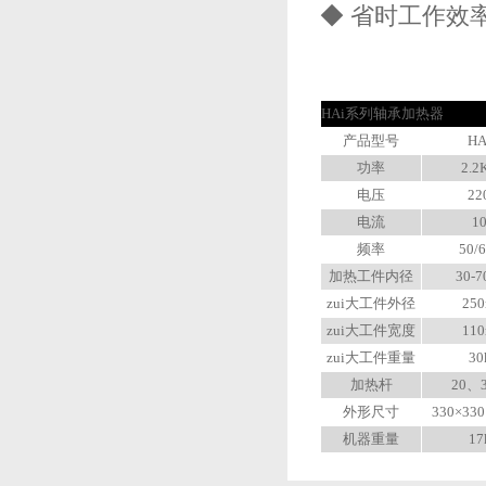
◆ 省时工作效
HAi系列轴承加热器
产品型号
HA
功率
2.2
电压
22
电流
1
频率
50/
加热工件内径
30-
zui大工件外径
25
zui大工件宽度
11
zui大工件重量
30
加热杆
20、
外形尺寸
330×33
机器重量
17