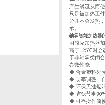
产生涡流从而
只是被加热工
分并不会发热
承。
轴承智能加热器
用感应加热器加
高于125℃时
于非轴承类闭合
参数性能
◆ 合金塑料外
◆ 功率调整，
◆ 环保无油烟
◆ 省钱节电90
◆ 可靠操作简