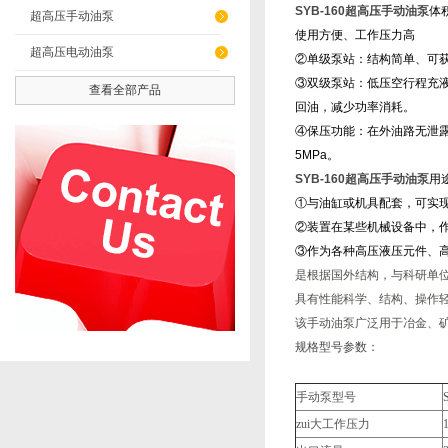
SYB-160超高压手动油泵
体
超高压手动油泵
使用方便、工作压力高
超高压电动油泵
②单级泵站：结构简单、可
③双级泵站：低压空行程充
查看全部产品
回油，减少功率消耗。
④保压功能：在外油路无泄露
5MPa。
SYB-160超高压手动油泵
用
①与油缸或机具配套，可实
②装置在某些机械设备中，
③作为各种高压液压元件、
是根据国外结构，与科研单
具有性能科学、结构、操作
该手动油泵广泛用于冶金、
规格型号参数：
手动泵型号
zui大工作压力