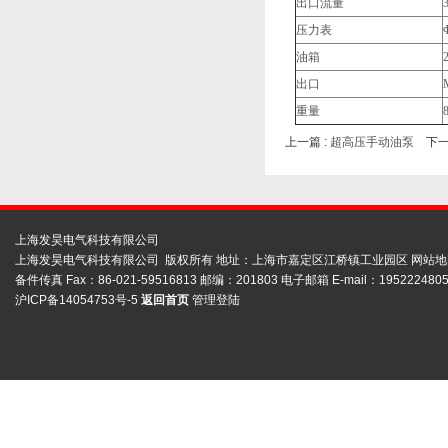
出口流量
压力表
油箱
出口
重量
上一篇 :
超高压手动油泵
下一
上海发昊电气科技有限公司
上海发昊电气科技有限公司 版权所有 地址：上海市嘉定区江桥镇工业园区
网站地
备件传真 Fax：86-021-59516813 邮编：201803 电子邮箱 E-mail：1952224805
沪ICP备14054753号-5
返回首页
管理登陆