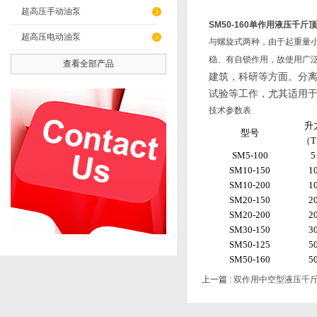
超高压手动油泵
SM50-160单作用液压千斤顶
超高压电动油泵
与螺旋式两种，由于起重量
稳、有自锁作用，故使用广
查看全部产品
建筑，科研等方面。分
试验等工作，尤其适用
技术参数表
升
型号
（
SM5-100
5
SM10-150
1
SM10-200
1
SM20-150
2
SM20-200
2
SM30-150
3
SM50-125
5
SM50-160
5
上一篇 :
双作用中空型液压千斤