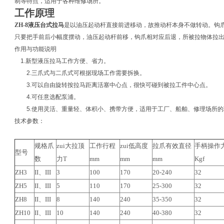
制等特点，适用于各种维修场所。
工作原理
ZH-8液压台式拉马
是以油压起动杆直接前进移动，故推动杆本身不做转动。钩
只要把手前后小幅度摆动，油压起动杆前移，钩爪相对应后退，所被拉物体拉
作用与功能说明
1.
新型液压拉马工作方便、省力。
2.
三爪式与二爪式可根据现场工作需要拆换。
3.
可以自由旋转按拉马距离活塞中心点，很快可碰到被拉工件中心点。
4.
可任意选配泵浦。
5.
使用灵活、重量轻、体积小、携带方便，适用于工厂、船舶、修理场所的
技术参数：
规格爪
zui大拉顶
工作行程
zui低高度
拉爪有效直径
手柄操作
型号
数
力T
mm
mm
mm
Kgf
ZH3
II、III
3
100
170
20-240
32
ZH5
II、III
5
110
170
25-300
32
ZH8
II、III
8
140
240
35-350
32
ZH10
II、III
10
140
240
40-380
32