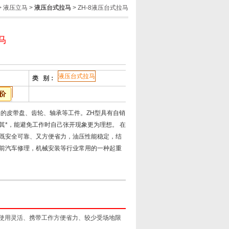
>
液压立马
>
液压台式拉马
> ZH-8液压台式拉马
马
液压台式拉马
类 别：
中的皮带盘、齿轮、轴承等工件。ZH型具有自销
其*，能避免工作时自己张开现象更为理想。 在
既安全可靠、又方便省力，油压性能稳定，结
前汽车修理，机械安装等行业常用的一种起重
使用灵活、携带工作方便省力、较少受场地限