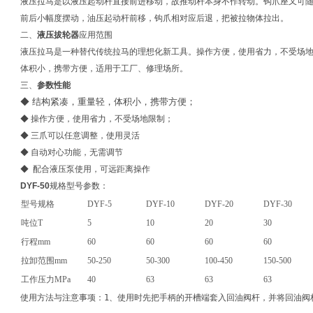
液压拉马是以液压起动杆直接前进移动，故推动杆本身不作转动。钩爪座又可
前后小幅度摆动，油压起动杆前移，钩爪相对应后退，把被拉物体拉出。
二、
液压拔轮器
应用范围
液压拉马是一种替代传统拉马的理想化新工具。操作方便，使用省力，不受场
体积小，携带方便，适用于工厂、修理场所。
三、
参数性能
◆ 结构紧凑，重量轻，体积小，携带方便；
◆ 操作方便，使用省力，不受场地限制；
◆ 三爪可以任意调整，使用灵活
◆ 自动对心功能，无需调节
◆ 配合液压泵使用，可远距离操作
DYF-50
规格型号参数：
型号规格
DYF-5
DYF-10
DYF-20
DYF-30
吨位T
5
10
20
30
行程mm
60
60
60
60
拉卸范围mm
50-250
50-300
100-450
150-500
工作压力MPa
40
63
63
63
使用方法与注意事项：1、使用时先把手柄的开槽端套入回油阀杆，并将回油阀杆