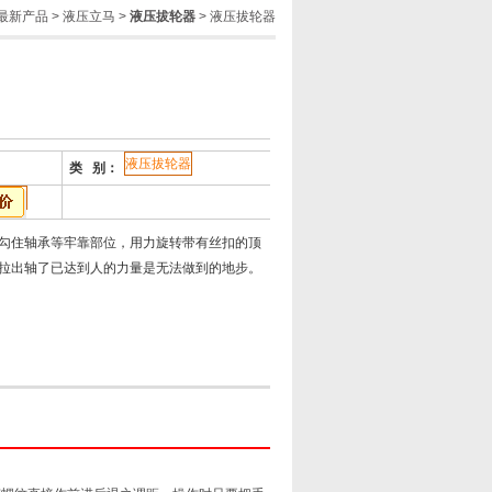
最新产品
>
液压立马
>
液压拔轮器
> 液压拔轮器
液压拔轮器
类 别：
勾住轴承等牢靠部位，用力旋转带有丝扣的顶
拉出轴了已达到人的力量是无法做到的地步。