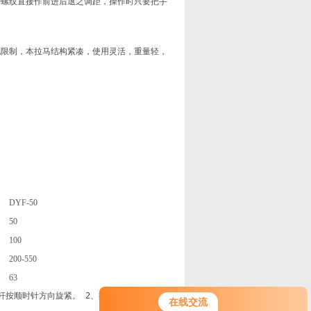
随螺纹直接作前进后退之调距，操作时只要把手
地限制，本拉马结构紧凑，使用灵活，重量轻，
DYF-50
50
100
200-550
63
按顺时针方向旋紧。 2、把钩爪座调整到爪钩抓住所拉物体。 3、手柄插入掀手孔内来
在线交流