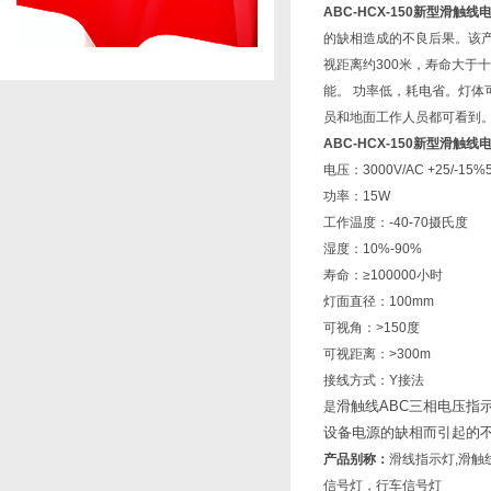
ABC-HCX-150新型滑触
的缺相造成的不良后果。该产
视距离约300米，寿命大于
能。 功率低，耗电省。灯体
员和地面工作人员都可看到。
ABC-HCX-150新型滑触
电压：3000V/AC +25/-15%5
功率：15W
工作温度：-40-70摄氏度
湿度：10%-90%
寿命：≥100000小时
灯面直径：100mm
可视角：>150度
可视距离：>300m
接线方式：Y接法
滑触线ABC三相电压指
是
设备电源的缺相而引起的
产品别称：
滑线指示灯,滑触
信号灯，行车信号灯