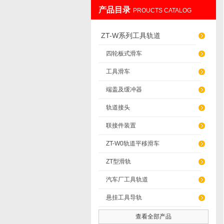
产品目录
PROUCTS CATALOG
上海发昊电气科技有限公司
ZT-W系列工具轨道
四轮板式滑车
工具滑车
端盖及缓冲器
轨道接头
联接件装置
ZT-W0轨道平移滑车
ZT型滑轨
汽车厂工具轨道
悬挂工具导轨
查看全部产品