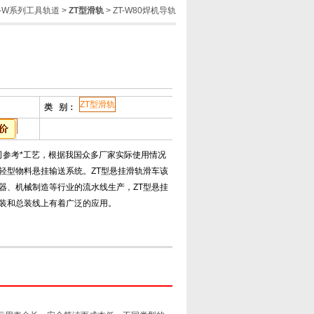
T-W系列工具轨道
>
ZT型滑轨
> ZT-W80焊机导轨
ZT型滑轨
类 别：
昊司参考*工艺，根据我国众多厂家实际使用情况
轻型物料悬挂输送系统。ZT型悬挂滑轨滑车该
器、机械制造等行业的流水线生产，ZT型悬挂
装和总装线上有着广泛的应用。