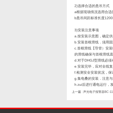
2)选择合适的悬吊方式
a根据现场情况选用合适
b悬吊间距标准长度1200
3)安装注意事项
a.按安装示意图，确定
b.安装首根滑线．须用
c.首根滑线【导管）安装
的滑线确保与首根滑线直线
d.对于DHGJ型滑线
e.安装完毕，应对全线
f.检测安全安装状况，
g.集电叠的安装．注意
h.zui后进行通电运行
上一篇 :
声光电子报警器BC-11