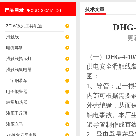
技术文章
产品目录
PROUCTS CATALOG
上海发昊电气科技有限公司
DHG
ZT-W系列工具轨道
滑触线
更
电缆导轨
（一）
DHG-4-
滑触线指示灯
供电安全滑触线
滑触线集电器
图：
工字钢滑车
1、导管：是一
电子报警器
内部可根据需要嵌
轴承加热器
外壳绝缘，从而
液压千斤顶
触电事故。本厂
遍导管制作成直
液压立马
2、导电器是在
YB橡套扁平电缆