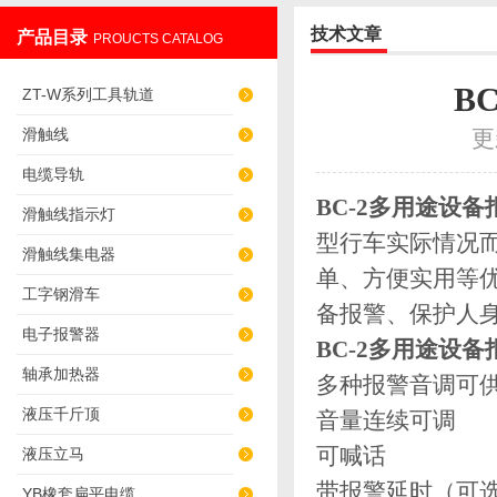
技术文章
产品目录
PROUCTS CATALOG
上海发昊电气科技有限公司
B
ZT-W系列工具轨道
滑触线
更
电缆导轨
BC-2多用途设备
滑触线指示灯
型行车实际情况
滑触线集电器
单、方便实用等
工字钢滑车
备报警、保护人
电子报警器
BC-2多用途设备
轴承加热器
多种报警音调可
液压千斤顶
音量连续可调
可喊话
液压立马
带报警延时（可
YB橡套扁平电缆