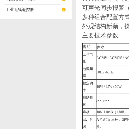
可声光同步报警
工业无线遥控器
多种组合配置方
外观结构新颖，
主要技术参数
描 述
参 数
工作电
AC24V~AC240V / 
压
电源频
50Hz~60Hz
率
额定功
10W / 25W / 50W
率
喇叭阻
8Ω~16Ω
抗
声极
106~110dB（±5dB）
出厂音
A // B // E
调
器。