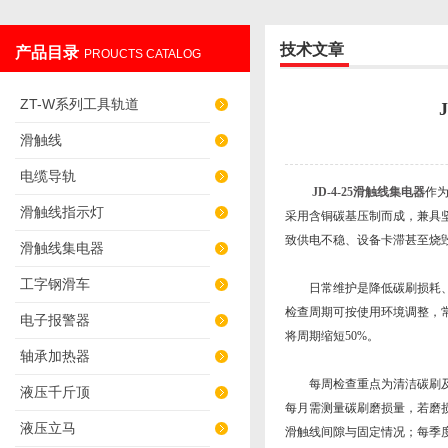
技术文章
产品目录
PROUCTS CATALOG
上海发昊电气科技有限公司
ZT-W系列工具轨道
滑触线
电缆导轨
JD-4-25滑触线集电器
作
滑触线指示灯
采用含铜碳基压制而成，兼具
致供电不稳、设备卡滞甚至烧
滑触线集电器
工字钢滑车
日常维护是降低碳刷损耗、避
检查周期可按使用环境调整，
电子报警器
将周期缩短50%。
轴承加热器
每周检查重点为清洁碳刷及滑
液压千斤顶
每月需测量碳刷磨损量，若磨损
液压立马
滑触线间隙与固定情况；每季