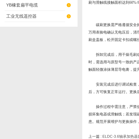
刷与滑触线接触面积达到60%-9
YB橡套扁平电缆
工业无线遥控器
碳刷更换需严格遵循安全操作
万用表验电确认无电压后，清
刷盒盖板，松开固定卡扣或螺
拆卸完成后，用干燥毛刷或压
时，需选用与原型号一致的产
触面轻微涂抹薄层导电膏，提
安装完成后进行调试检查，手
后，方可恢复正常运行。更换
操作过程中需注意，严禁使用
损坏集电器或滑触线；若发现
患。规范开展维护与更换操作，
上一篇 :
ELDC-3.6轴承