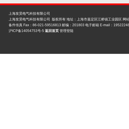
上海发昊电气科技有限公司
上海发昊电气科技有限公司 版权所有 地址：上海市嘉定区江桥镇工业园区
网
备件传真 Fax：86-021-59516813 邮编：201803 电子邮箱 E-mail：19522248
沪ICP备14054753号-5
返回首页
管理登陆