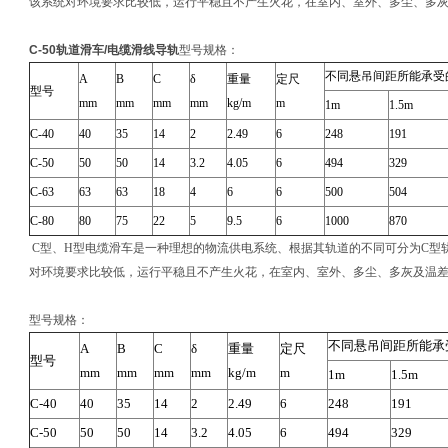
该系统对环境要求比较低，运行平稳且不产生火花，在室内、室外、多尘、多
C-50轨道滑车/电缆滑线导轨
型号规格：
不同悬吊间距所能承受的z
A
B
C
δ
重量
定尺
型号
mm
mm
mm
mm
kg/m
m
1m
1.5m
C-40
40
35
14
2
2.49
6
248
191
C-50
50
50
14
3.2
4.05
6
494
329
C-63
63
63
18
4
6
6
500
504
C-80
80
75
22
5
9.5
6
1000
870
C型、H型电缆滑车是一种理想的物流供电系统、根据其轨道的不同可分为C型轨
对环境要求比较低，运行平稳且不产生火花，在室内、室外、多尘、多灰及温
型号规格：
不同悬吊间距所能承受的
A
B
C
δ
重量
定尺
型号
mm
mm
mm
mm
kg/m
m
1m
1.5m
C-40
40
35
14
2
2.49
6
248
191
C-50
50
50
14
3.2
4.05
6
494
329