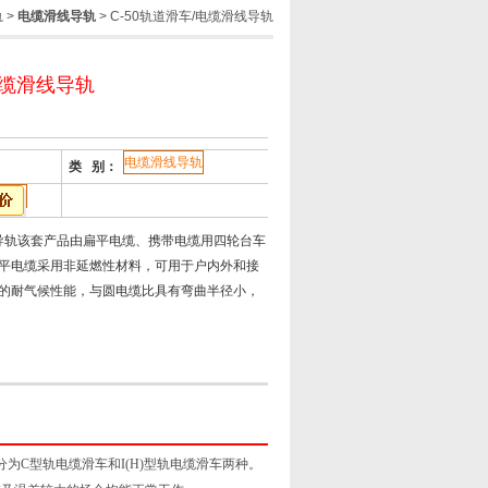
轨
>
电缆滑线导轨
> C-50轨道滑车/电缆滑线导轨
电缆滑线导轨
电缆滑线导轨
类 别：
线导轨该套产品由扁平电缆、携带电缆用四轮台车
平电缆采用非延燃性材料，可用于户内外和接
的耐气候性能，与圆电缆比具有弯曲半径小，
为C型轨电缆滑车和I(H)型轨电缆滑车两种。